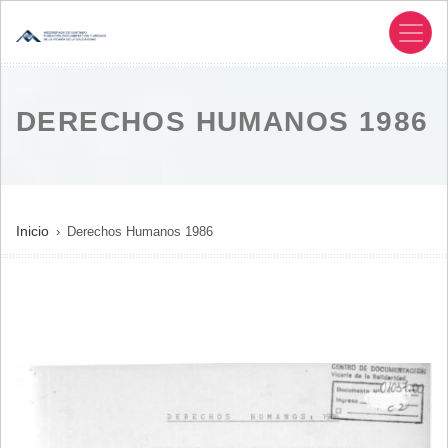
Pasar
al
contenido
principal
DERECHOS HUMANOS 1986
SOBRESCRIBIR
Inicio
Derechos Humanos 1986
ENLACES
DE
AYUDA
A
LA
NAVEGACIÓN