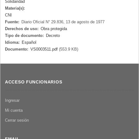
Solidaridad
Materia(s):
CNI
Fuente:
Diario Oficial N° 29.836, 13 de agosto de 1977
Derechos de uso:
Obra protegida
Tipo de documento:
Decreto
Idioma:
Español
Documento:
VS0003511.pdf
(553.9 KB)
ACCESO FUNCIONARIOS
Ingresar
Mi cuenta
Cerrar sesión
EMAIL