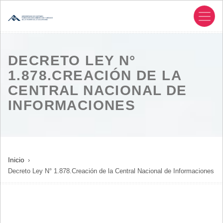
Pasar
al
contenido
principal
DECRETO LEY N°
1.878.CREACIÓN DE LA
CENTRAL NACIONAL DE
INFORMACIONES
SOBRESCRIBIR
Inicio
Decreto Ley N° 1.878.Creación de la Central Nacional de Informaciones
ENLACES
DE
AYUDA
A