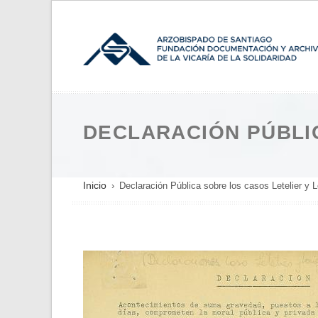
Pasar
al
contenido
principal
DECLARACIÓN PÚBLI
SOBRESCRIBIR
Inicio
Declaración Pública sobre los casos Letelier y 
ENLACES
DE
AYUDA
A
LA
NAVEGACIÓN