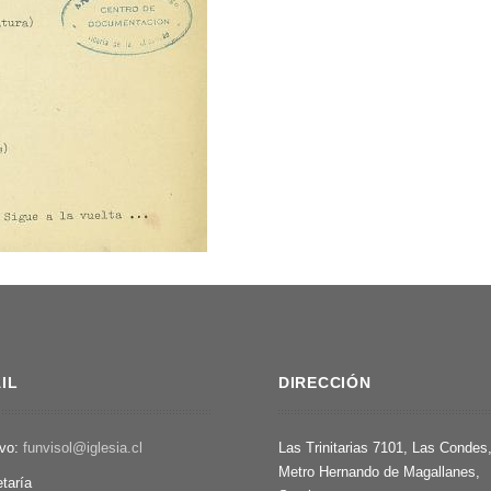
IL
DIRECCIÓN
ivo:
funvisol@iglesia.cl
Las Trinitarias 7101, Las Condes
Metro Hernando de Magallanes,
etaría