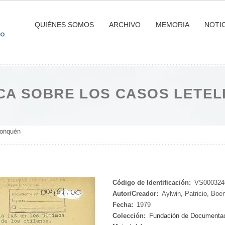
QUIÉNES SOMOS
ARCHIVO
MEMORIA
NOTIC
CA SOBRE LOS CASOS LETEL
Lonquén
Código de Identificación:
VS000324
Autor/Creador:
Aylwin, Patricio, Boe
Fecha:
1979
Colección:
Fundación de Documentació