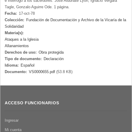
e interrogo a los sacerdores: José Aldunate Lyon, Ignacio Vergara
Tagle, Gonzalo Aguirre Ode. 1 página.
Fecha:
17-oct-78
Colección:
Fundación de Documentación y Archivo de la Vicaría de la
Solidaridad
Materia(s):
Ataques a la Iglesia
Allanamientos
Derechos de uso:
Obra protegida
Tipo de documento:
Declaración
Idioma:
Español
Documento:
VS0000655.pdf
(53.8 KB)
ACCESO FUNCIONARIOS
Ingresar
Mi cuenta