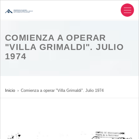
Pasar
al
contenido
principal
COMIENZA A OPERAR
"VILLA GRIMALDI". JULIO
1974
SOBRESCRIBIR
Inicio
Comienza a operar "Villa Grimaldi". Julio 1974
ENLACES
DE
AYUDA
A
LA