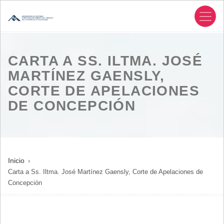
Pasar
al
contenido
principal
CARTA A SS. ILTMA. JOSÉ
MARTÍNEZ GAENSLY,
CORTE DE APELACIONES
DE CONCEPCIÓN
SOBRESCRIBIR
Inicio
Carta a Ss. Iltma. José Martínez Gaensly, Corte de Apelaciones de
ENLACES
Concepción
DE
AYUDA
A