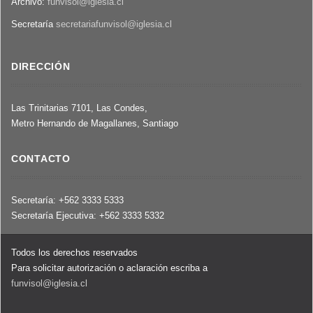
Archivo:
funvisol@iglesia.cl
Secretaría
secretariafunvisol@iglesia.cl
DIRECCIÓN
Las Trinitarias 7101, Las Condes,
Metro Hernando de Magallanes, Santiago
CONTACTO
Secretaría: +562 3333 5333
Secretaría Ejecutiva: +562 3333 5332
Todos los derechos reservados
Para solicitar autorización o aclaración escriba a
funvisol@iglesia.cl