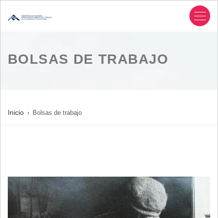
Pasar
al
contenido
principal
BOLSAS DE TRABAJO
SOBRESCRIBIR
Inicio
Bolsas de trabajo
ENLACES
DE
AYUDA
A
LA
NAVEGACIÓN