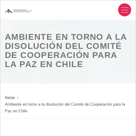
Pasar
al
contenido
principal
AMBIENTE EN TORNO A LA
DISOLUCIÓN DEL COMITÉ
DE COOPERACIÓN PARA
LA PAZ EN CHILE
SOBRESCRIBIR
Inicio
Ambiente en torno a la disolución del Comité de Cooperación para la
ENLACES
Paz en Chile
DE
AYUDA
A