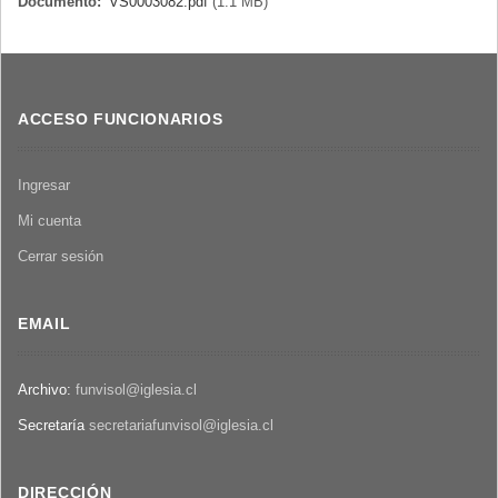
Documento:
VS0003082.pdf
(1.1 MB)
ACCESO FUNCIONARIOS
Ingresar
Mi cuenta
Cerrar sesión
EMAIL
Archivo:
funvisol@iglesia.cl
Secretaría
secretariafunvisol@iglesia.cl
DIRECCIÓN