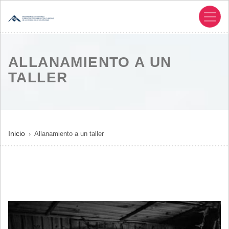
Pasar
al
contenido
principal
ALLANAMIENTO A UN
TALLER
SOBRESCRIBIR
Inicio
Allanamiento a un taller
ENLACES
DE
AYUDA
A
LA
NAVEGACIÓN