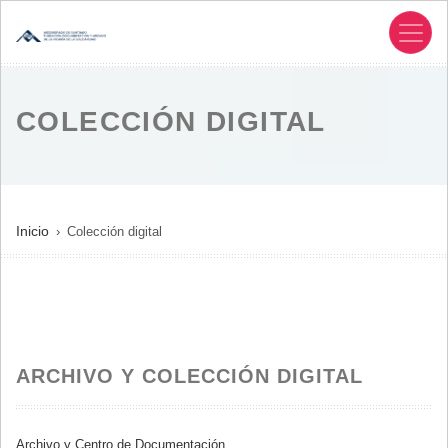
Pasar
al
contenido
principal
COLECCIÓN DIGITAL
SOBRESCRIBIR
Inicio
Colección digital
ENLACES
DE
AYUDA
A
LA
ARCHIVO Y COLECCIÓN DIGITAL
NAVEGACIÓN
Archivo y Centro de Documentación