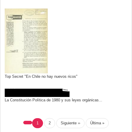
Top Secret "En Chile no hay nuevos ricos"
La Constitución Política de 1980 y sus leyes orgánicas...
PAGINACIÓN
Página
1
Page
2
Siguiente
Siguiente ››
Última
Última »
actual
página
página