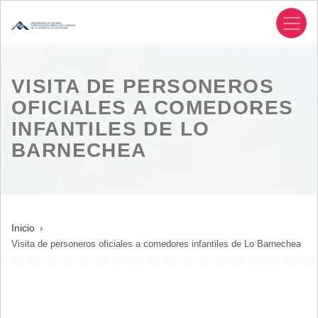
Pasar
al
contenido
principal
VISITA DE PERSONEROS
OFICIALES A COMEDORES
INFANTILES DE LO
BARNECHEA
SOBRESCRIBIR
Inicio
Visita de personeros oficiales a comedores infantiles de Lo Barnechea
ENLACES
DE
AYUDA
A