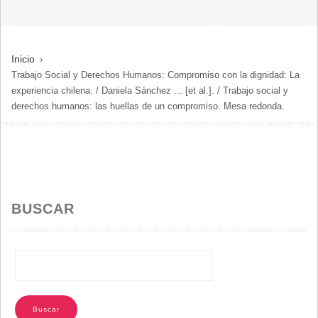
SOBRESCRIBIR
Inicio
Trabajo Social y Derechos Humanos: Compromiso con la dignidad: La
ENLACES
experiencia chilena. / Daniela Sánchez ... [et al.]. / Trabajo social y
DE
derechos humanos: las huellas de un compromiso. Mesa redonda.
AYUDA
A
LA
NAVEGACIÓN
BUSCAR