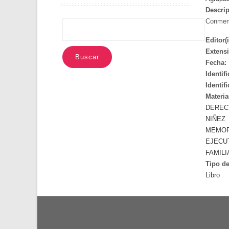
LA
Descrip
NAVEGACIÓN
Conmemo
Editor(i
Extens
Fecha:
Identif
Identif
Materia
DEREC
NIÑEZ
MEMOR
EJECU
FAMILI
Tipo de
Libro