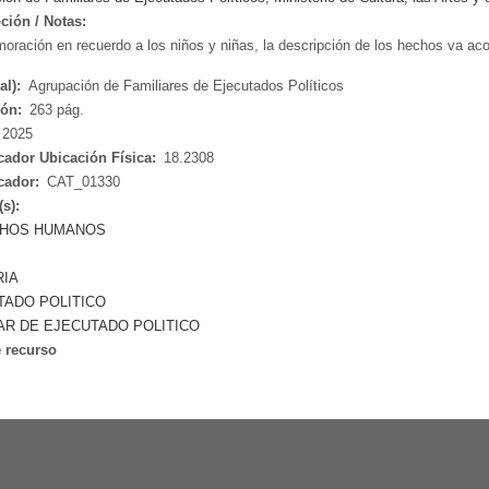
ción / Notas:
ración en recuerdo a los niños y niñas, la descripción de los hechos va a
al):
Agrupación de Familiares de Ejecutados Políticos
ión:
263 pág.
2025
icador Ubicación Física:
18.2308
icador:
CAT_01330
(s):
HOS HUMANOS
IA
TADO POLITICO
AR DE EJECUTADO POLITICO
 recurso