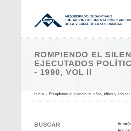
Pasar
al
contenido
principal
ROMPIENDO EL SILEN
EJECUTADOS POLÍTIC
- 1990, VOL II
SOBRESCRIBIR
Inicio
Rompiendo el silencio de niñas, niños y adolescen
ENLACES
DE
AYUDA
BUSCAR
A
Autor(e
Agrupac