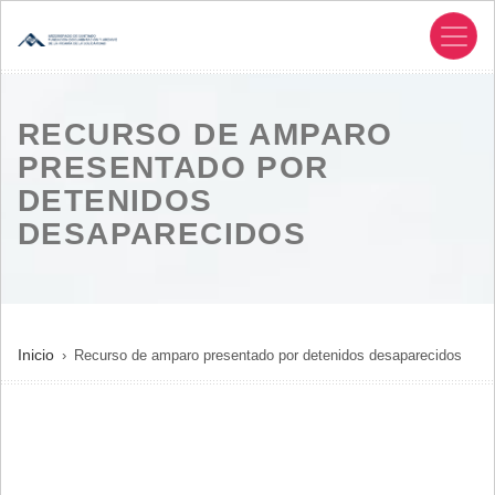
Pasar
al
contenido
principal
RECURSO DE AMPARO
PRESENTADO POR
DETENIDOS
DESAPARECIDOS
SOBRESCRIBIR
Inicio
Recurso de amparo presentado por detenidos desaparecidos
ENLACES
DE
AYUDA
A