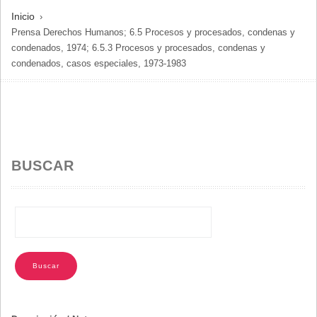
SOBRESCRIBIR
Inicio
Prensa Derechos Humanos; 6.5 Procesos y procesados, condenas y
ENLACES
condenados, 1974; 6.5.3 Procesos y procesados, condenas y
DE
condenados, casos especiales, 1973-1983
AYUDA
A
LA
NAVEGACIÓN
BUSCAR