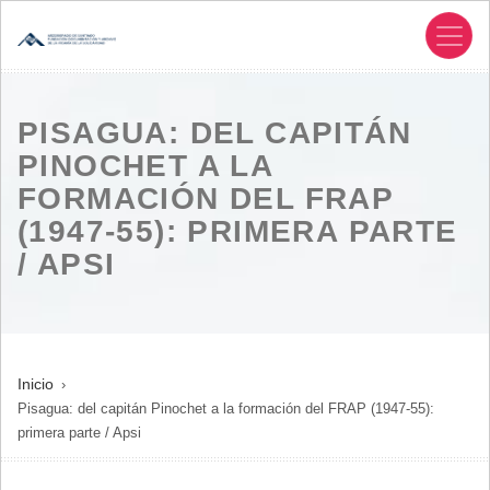
Pasar
al
contenido
principal
PISAGUA: DEL CAPITÁN
PINOCHET A LA
FORMACIÓN DEL FRAP
(1947-55): PRIMERA PARTE
/ APSI
SOBRESCRIBIR
Inicio
Pisagua: del capitán Pinochet a la formación del FRAP (1947-55):
ENLACES
primera parte / Apsi
DE
AYUDA