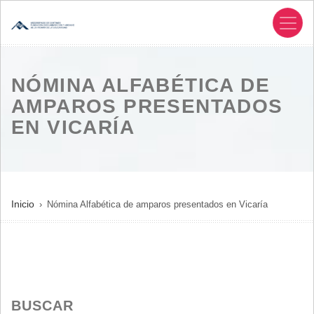
Pasar
al
contenido
principal
NÓMINA ALFABÉTICA DE
AMPAROS PRESENTADOS
EN VICARÍA
SOBRESCRIBIR
Inicio
Nómina Alfabética de amparos presentados en Vicaría
ENLACES
DE
AYUDA
A
LA
BUSCAR