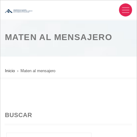
Pasar
al
contenido
principal
MATEN AL MENSAJERO
SOBRESCRIBIR
Inicio
Maten al mensajero
ENLACES
DE
AYUDA
A
LA
BUSCAR
NAVEGACIÓN