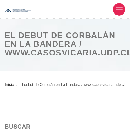
Pasar
al
contenido
principal
EL DEBUT DE CORBALÁN
EN LA BANDERA /
WWW.CASOSVICARIA.UDP.C
SOBRESCRIBIR
Inicio
El debut de Corbalán en La Bandera / www.casosvicaria.udp.cl
ENLACES
DE
AYUDA
A
LA
BUSCAR