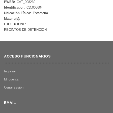
PWEB:
CAT_008260
Identificador:
CD:003604
Ubicación Física:
Estantería
Materia(s):
EJECUCIONES
RECINTOS DE DETENCION
ACCESO FUNCIONARIOS
Ingresar
Mi cuenta
Cerrar sesión
EMAIL