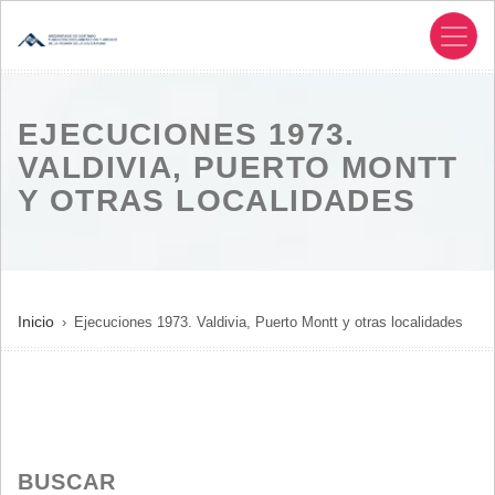
Pasar
al
contenido
principal
EJECUCIONES 1973.
VALDIVIA, PUERTO MONTT
Y OTRAS LOCALIDADES
SOBRESCRIBIR
Inicio
Ejecuciones 1973. Valdivia, Puerto Montt y otras localidades
ENLACES
DE
AYUDA
A
LA
BUSCAR