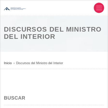
Pasar
al
contenido
principal
DISCURSOS DEL MINISTRO
DEL INTERIOR
SOBRESCRIBIR
Inicio
Discursos del Ministro del Interior
ENLACES
DE
AYUDA
A
LA
BUSCAR
NAVEGACIÓN