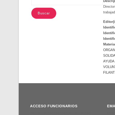
Descrip
Director
trabaja
Editor(i
Identif
Identif
Identif
Materia
ORGAN
SOLID
AYUDA
VOLUN
FILAN
ACCESO FUNCIONARIOS
EMA