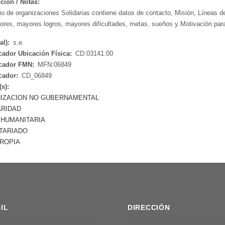
ción / Notas:
io de organizaciones Solidarias contiene datos de contacto, Misión, Líneas de 
dores, mayores logros, mayores dificultades, metas, sueños y Motivación para 
al):
s.e.
icador Ubicación Física:
CD:03141.00
icador FMN:
MFN:06849
icador:
CD_06849
(s):
IZACION NO GUBERNAMENTAL
ARIDAD
 HUMANITARIA
TARIADO
TROPIA
IL
DIRECCIÓN