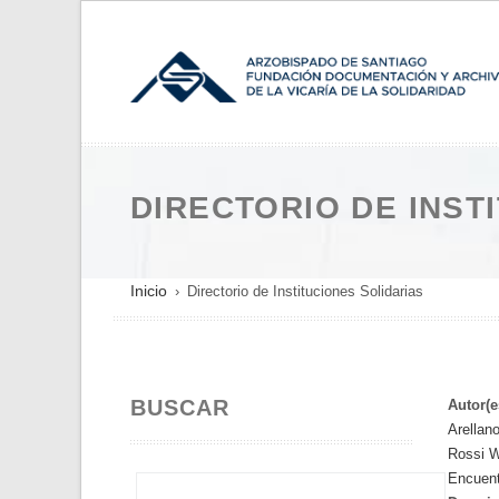
Pasar
al
contenido
principal
DIRECTORIO DE INST
SOBRESCRIBIR
Inicio
Directorio de Instituciones Solidarias
ENLACES
DE
AYUDA
BUSCAR
A
Autor(e
Arellan
LA
Rossi W
NAVEGACIÓN
Encuent