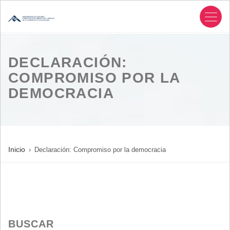
Pasar
al
contenido
principal
DECLARACIÓN:
COMPROMISO POR LA
DEMOCRACIA
SOBRESCRIBIR
Inicio
Declaración: Compromiso por la democracia
ENLACES
DE
AYUDA
A
LA
BUSCAR