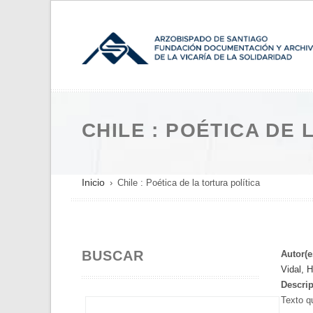
Pasar
al
contenido
principal
CHILE : POÉTICA DE 
SOBRESCRIBIR
Inicio
Chile : Poética de la tortura política
ENLACES
DE
AYUDA
BUSCAR
A
Autor(e
Vidal, 
LA
Descrip
NAVEGACIÓN
Texto q