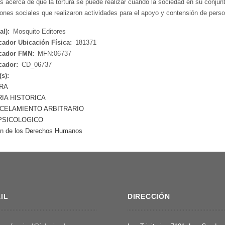
s acerca de que la tortura se puede realizar cuando la sociedad en su conjun
ciones sociales que realizaron actividades para el apoyo y contensión de perso
al):
Mosquito Editores
icador Ubicación Física:
181371
icador FMN:
MFN:06737
icador:
CD_06737
(s):
RA
IA HISTORICA
CELAMIENTO ARBITRARIO
PSICOLOGICO
on de los Derechos Humanos
IL
DIRECCIÓN