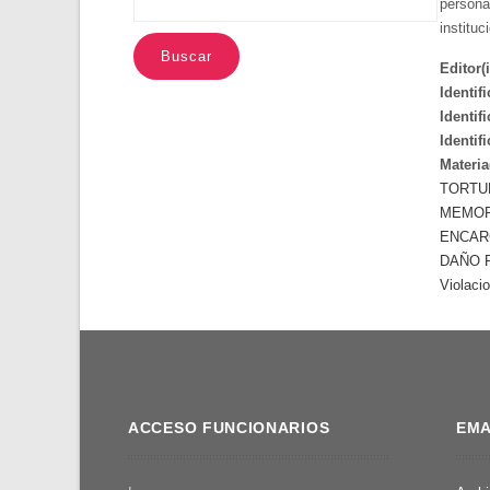
persona
institu
Editor(i
Identif
Identif
Identif
Materia
TORTU
MEMOR
ENCAR
DAÑO 
Violaci
ACCESO FUNCIONARIOS
EMA