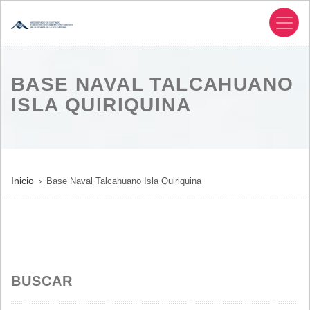
Pasar
al
contenido
principal
BASE NAVAL TALCAHUANO
ISLA QUIRIQUINA
SOBRESCRIBIR
Inicio
Base Naval Talcahuano Isla Quiriquina
ENLACES
DE
AYUDA
A
LA
BUSCAR
NAVEGACIÓN