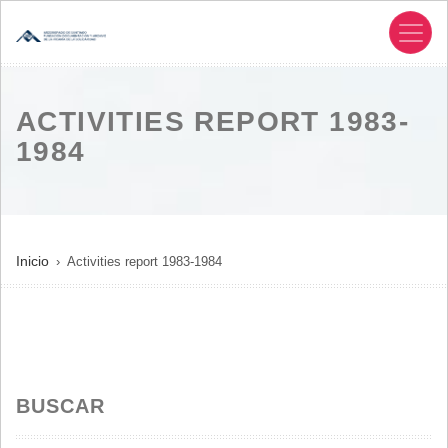
Pasar
al
contenido
principal
ACTIVITIES REPORT 1983-
1984
SOBRESCRIBIR
Inicio
Activities report 1983-1984
ENLACES
DE
AYUDA
A
LA
BUSCAR
NAVEGACIÓN